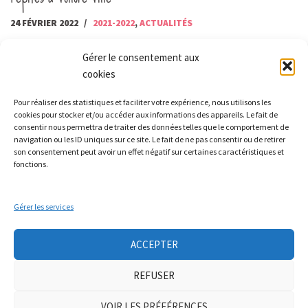
24 FÉVRIER 2022
2021-2022
,
ACTUALITÉS
Le 13 février, nous étions une trentaine de personnes réunies à la
Gérer le consentement aux
maison Archimbaud à Vollore Ville pour les pépites…
Lire la suite »
cookies
Pour réaliser des statistiques et faciliter votre expérience, nous utilisons les
cookies pour stocker et/ou accéder aux informations des appareils. Le fait de
consentir nous permettra de traiter des données telles que le comportement de
navigation ou les ID uniques sur ce site. Le fait de ne pas consentir ou de retirer
son consentement peut avoir un effet négatif sur certaines caractéristiques et
fonctions.
Les Monts qui pétillent
Gérer les services
Le Relais
21 rue Peurière
ACCEPTER
42440 Noirétable
contact[a]lesmontsquipetillent.org
REFUSER
VOIR LES PRÉFÉRENCES