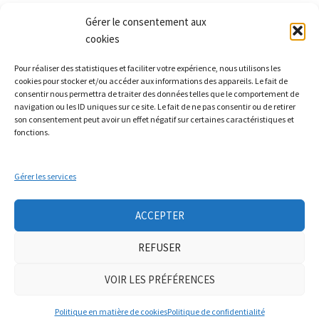
Gérer le consentement aux
cookies
Les Monts qui pétillent
Pour réaliser des statistiques et faciliter votre expérience, nous utilisons les
Le Relais
cookies pour stocker et/ou accéder aux informations des appareils. Le fait de
21 rue Peurière
consentir nous permettra de traiter des données telles que le comportement de
navigation ou les ID uniques sur ce site. Le fait de ne pas consentir ou de retirer
42440 Noirétable
son consentement peut avoir un effet négatif sur certaines caractéristiques et
contact[a]lesmontsquipetillent.org
fonctions.
Gérer les services
Collectif LA TERRE
Groupe Nourrir
Groupe soin à la personne
Ateliers auto-réparation de vélos
ACCEPTER
Mobicar42
Nous contacter
REFUSER
Neve
| Propulsé par
WordPress
VOIR LES PRÉFÉRENCES
Mentions légales
|
politique de confidentialité
|
adhésion
Politique en matière de cookies
Politique de confidentialité