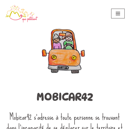
Aller
au
contenu
Accueil
»
Mobicar42
MOBICAR42
MOBICAR42
Mobicar42 s’adresse à toute personne se trouvant
dans l’incapacité de se déplacer sur le territoire et