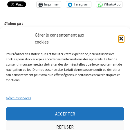
Imprimer
Telegram
WhatsApp
J’aime ça :
Gérer le consentement aux
cookies
Les Monts qui pétillent
Pour réaliser des statistiques et faciliter votre expérience, nous utilisons les
Le Relais
cookies pour stocker et/ou accéder aux informations des appareils. Le fait de
21 rue Peurière
consentir nous permettra de traiter des données telles que le comportement de
navigation ou les ID uniques sur ce site. Le fait de ne pas consentir ou de retirer
42440 Noirétable
son consentement peut avoir un effet négatif sur certaines caractéristiques et
contact[a]lesmontsquipetillent.org
fonctions.
Gérer les services
Collectif LA TERRE
Groupe Nourrir
Groupe soin à la personne
Ateliers auto-réparation de vélos
ACCEPTER
Mobicar42
Nous contacter
REFUSER