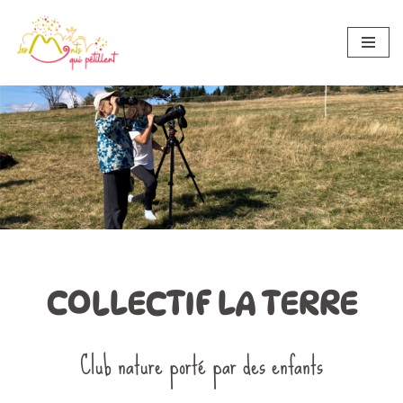
Aller
au
contenu
Accueil
»
Collectif LA TERRE
COLLECTIF LA TERRE
COLLECTIF LA TERRE
Club nature porté par des enfants