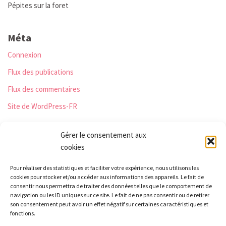
Pépites sur la foret
Méta
Connexion
Flux des publications
Flux des commentaires
Site de WordPress-FR
Gérer le consentement aux
cookies
Les Monts qui pétillent
Pour réaliser des statistiques et faciliter votre expérience, nous utilisons les
Le Relais
cookies pour stocker et/ou accéder aux informations des appareils. Le fait de
21 rue Peurière
consentir nous permettra de traiter des données telles que le comportement de
navigation ou les ID uniques sur ce site. Le fait de ne pas consentir ou de retirer
42440 Noirétable
son consentement peut avoir un effet négatif sur certaines caractéristiques et
contact[a]lesmontsquipetillent.org
fonctions.