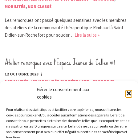
MOBILITÉS
,
NON CLASSÉ
Les remorques ont passé quelques semaines avec les membres
des ateliers de la communauté thérapeutique Rimbaud à Saint-
Didier-sur-Rochefort pour souder…
Lire la suite »
Atelier remorques avec l’Espace Jeunes de Celles #1
12 OCTOBRE 2023
ACTUALITÉS
,
LES MOBILITÉS QUI PÉTILLENT - REMORQUE
,
MOBILITÉS
,
NON CLASSÉ
Gérer le consentement aux
cookies
Mercredi 11 octobre nous étions avec l’Espace Jeunes de Celles-
sur-Durolle. Quatre jeunes et les deux animateurices sont venu·es
Pour réaliser des statistiques et faciliter votre expérience, nous utilisons les
cookies pour stocker et/ou accéder aux informations des appareils. Le fait de
nous aider…
Lire la suite »
consentir nous permettra de traiter des données telles que le comportement de
navigation ou les ID uniques sur ce site. Le fait de ne pas consentir ou de retirer
son consentement peut avoir un effet négatif sur certaines caractéristiques et
fonctions.