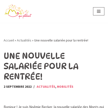
Aller
au
contenu
Accueil
»
Actualités
»
Une nouvelle salariée pour la rentrée!
UNE NOUVELLE
SALARIÉE POUR LA
RENTRÉE!
2 SEPTEMBRE 2022
ACTUALITÉS
,
MOBILITÉS
Bonjour ! Je suis Noémie Becker, la nouvelle salariée des Monts qui