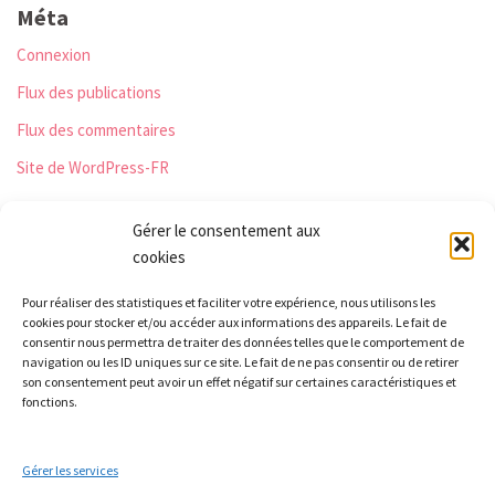
Méta
Connexion
Flux des publications
Flux des commentaires
Site de WordPress-FR
Gérer le consentement aux
cookies
Les Monts qui pétillent
Pour réaliser des statistiques et faciliter votre expérience, nous utilisons les
Le Relais
cookies pour stocker et/ou accéder aux informations des appareils. Le fait de
21 rue Peurière
consentir nous permettra de traiter des données telles que le comportement de
navigation ou les ID uniques sur ce site. Le fait de ne pas consentir ou de retirer
42440 Noirétable
son consentement peut avoir un effet négatif sur certaines caractéristiques et
contact[a]lesmontsquipetillent.org
fonctions.
Gérer les services