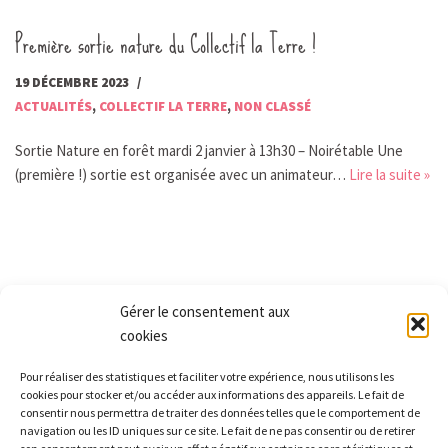
Première sortie nature du Collectif la Terre !
19 DÉCEMBRE 2023
ACTUALITÉS
,
COLLECTIF LA TERRE
,
NON CLASSÉ
Sortie Nature en forêt mardi 2 janvier à 13h30 – Noirétable Une
(première !) sortie est organisée avec un animateur…
Lire la suite »
Gérer le consentement aux
cookies
Les Monts qui pétillent
Pour réaliser des statistiques et faciliter votre expérience, nous utilisons les
Le Relais
cookies pour stocker et/ou accéder aux informations des appareils. Le fait de
21 rue Peurière
consentir nous permettra de traiter des données telles que le comportement de
navigation ou les ID uniques sur ce site. Le fait de ne pas consentir ou de retirer
42440 Noirétable