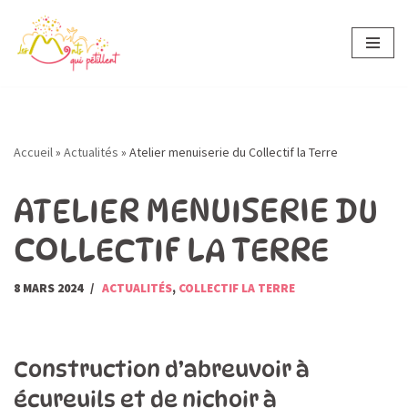
Aller
au
contenu
Accueil
»
Actualités
»
Atelier menuiserie du Collectif la Terre
ATELIER MENUISERIE DU
COLLECTIF LA TERRE
8 MARS 2024
ACTUALITÉS
,
COLLECTIF LA TERRE
Construction d’abreuvoir à
écureuils et de nichoir à