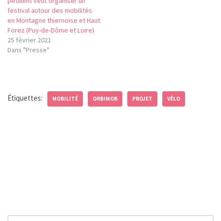
pétillent veut organiser un
festival autour des mobilités
en Montagne thiernoise et Haut
Forez (Puy-de-Dôme et Loire)
25 février 2021
Dans "Presse"
Étiquettes:
MOBILITÉ
ORBIMOB
PROJET
VÉLO