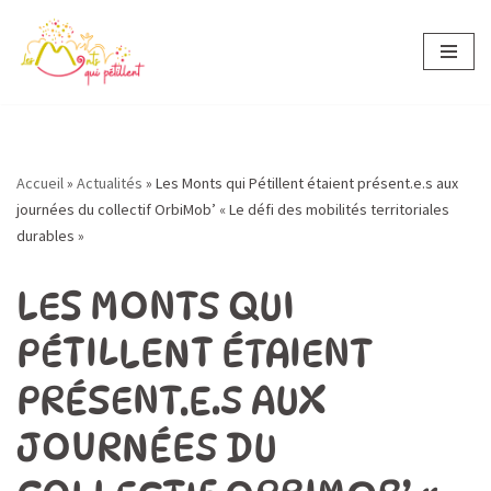
Aller
au
contenu
Accueil
»
Actualités
»
Les Monts qui Pétillent étaient présent.e.s aux
journées du collectif OrbiMob’ « Le défi des mobilités territoriales
durables »
LES MONTS QUI
PÉTILLENT ÉTAIENT
PRÉSENT.E.S AUX
JOURNÉES DU