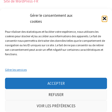
Site de WordPress-FR
Gérer le consentement aux
cookies
Les Monts qui pétillent
Pour réaliser des statistiques et faciliter votre expérience, nous utilisons les
Le Relais
cookies pour stocker et/ou accéder aux informations des appareils. Le fait de
21 rue Peurière
consentir nous permettra de traiter des données telles que le comportement de
navigation ou les ID uniques sur ce site. Le fait de ne pas consentir ou de retirer
42440 Noirétable
son consentement peut avoir un effet négatif sur certaines caractéristiques et
contact[a]lesmontsquipetillent.org
fonctions.
Gérer les services
Collectif LA TERRE
Groupe Nourrir
Groupe soin à la personne
Ateliers auto-réparation de vélos
ACCEPTER
Mobicar42
Nous contacter
REFUSER
Neve
| Propulsé par
WordPress
VOIR LES PRÉFÉRENCES
Mentions légales
|
politique de confidentialité
|
adhésion