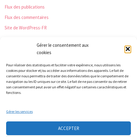
Flux des publications
Flux des commentaires
Site de WordPress-FR
Gérer le consentement aux
cookies
Les Monts qui pétillent
Pour réaliser des statistiques et faciliter votre expérience, nous utilisons les
Le Relais
cookies pour stocker et/ou accéder aux informations des appareils. Le fait de
21 rue Peurière
consentir nous permettra de traiter des données telles que le comportement de
navigation ou les ID uniques sur ce site. Le fait de ne pas consentir ou de retirer
42440 Noirétable
son consentement peut avoir un effet négatif sur certaines caractéristiques et
contact[a]lesmontsquipetillent.org
fonctions.
Gérer les services
Collectif LA TERRE
Groupe Nourrir
Groupe soin à la personne
Ateliers auto-réparation de vélos
ACCEPTER
Mobicar42
Nous contacter