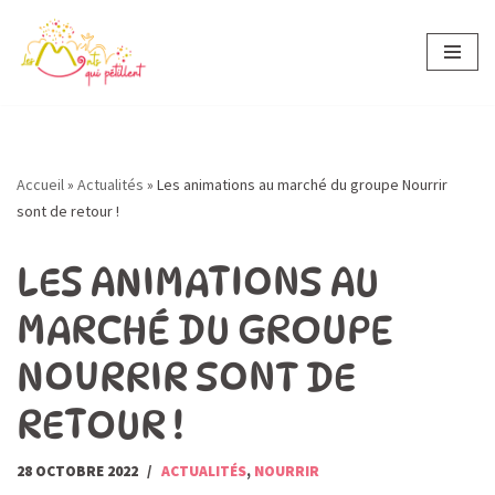
Aller
au
contenu
Accueil
»
Actualités
»
Les animations au marché du groupe Nourrir
sont de retour !
LES ANIMATIONS AU
MARCHÉ DU GROUPE
NOURRIR SONT DE
RETOUR !
28 OCTOBRE 2022
ACTUALITÉS
,
NOURRIR