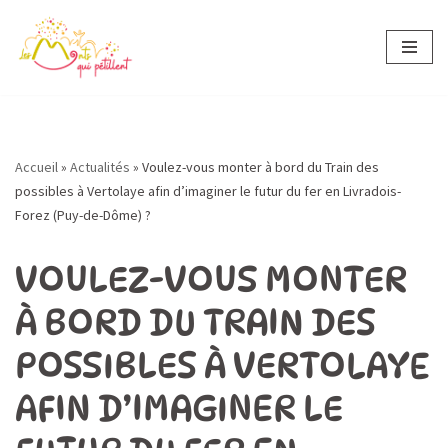
Aller
au
contenu
Accueil
»
Actualités
»
Voulez-vous monter à bord du Train des
possibles à Vertolaye afin d’imaginer le futur du fer en Livradois-
Forez (Puy-de-Dôme) ?
VOULEZ-VOUS MONTER
À BORD DU TRAIN DES
POSSIBLES À VERTOLAYE
AFIN D’IMAGINER LE