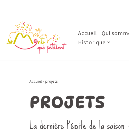
Aller
au
contenu
Accueil
Qui somme
Historique
Accueil
»
projets
PROJETS
La dernière Pépite de la saison :