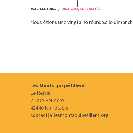
29 JUILLET 2022
2021-2022
,
ACTUALITÉS
Nous étions une vingtaine réuni.e.s le dimanch
Les Monts qui pétillent
Le Relais
21 rue Peurière
42440 Noirétable
contact[a]lesmontsquipetillent.org