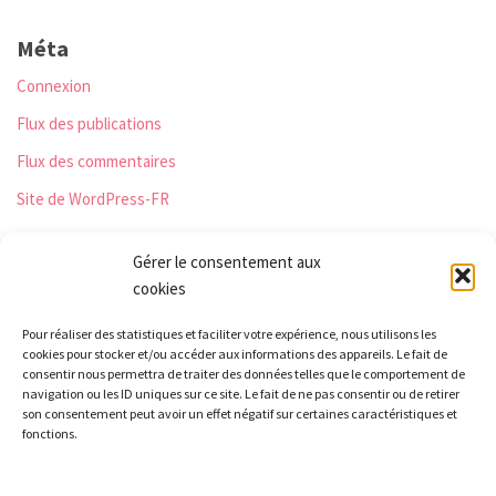
Méta
Connexion
Flux des publications
Flux des commentaires
Site de WordPress-FR
Gérer le consentement aux
cookies
Les Monts qui pétillent
Pour réaliser des statistiques et faciliter votre expérience, nous utilisons les
Le Relais
cookies pour stocker et/ou accéder aux informations des appareils. Le fait de
21 rue Peurière
consentir nous permettra de traiter des données telles que le comportement de
navigation ou les ID uniques sur ce site. Le fait de ne pas consentir ou de retirer
42440 Noirétable
son consentement peut avoir un effet négatif sur certaines caractéristiques et
contact[a]lesmontsquipetillent.org
fonctions.