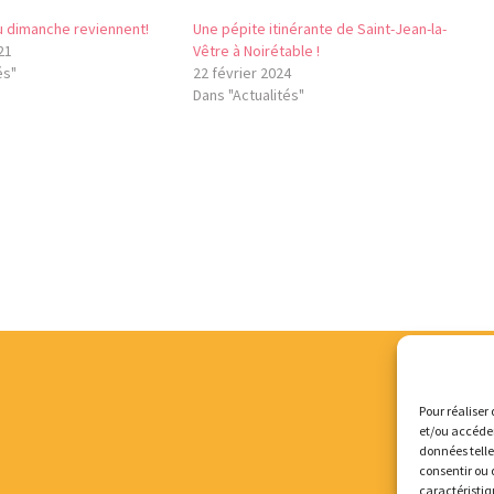
u dimanche reviennent!
Une pépite itinérante de Saint-Jean-la-
21
Vêtre à Noirétable !
és"
22 février 2024
Dans "Actualités"
Pour réaliser 
et/ou accéder
données telle
consentir ou 
caractéristiq