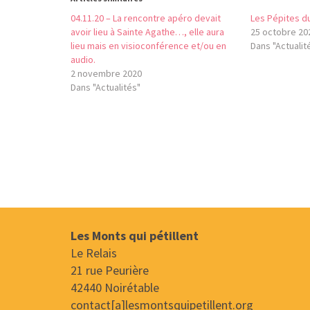
04.11.20 – La rencontre apéro devait
Les Pépites d
avoir lieu à Sainte Agathe…, elle aura
25 octobre 20
lieu mais en visioconférence et/ou en
Dans "Actualit
audio.
2 novembre 2020
Dans "Actualités"
Les Monts qui pétillent
Le Relais
21 rue Peurière
42440 Noirétable
contact[a]lesmontsquipetillent.org