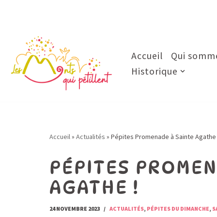
Aller
au
contenu
Accueil
Qui somme
Historique
Accueil
»
Actualités
»
Pépites Promenade à Sainte Agathe 
PÉPITES PROMEN
AGATHE !
24 NOVEMBRE 2023
ACTUALITÉS
,
PÉPITES DU DIMANCHE
,
S