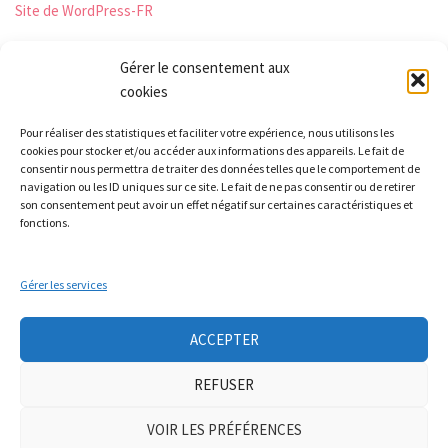
Site de WordPress-FR
Gérer le consentement aux
cookies
Les Monts qui pétillent
Pour réaliser des statistiques et faciliter votre expérience, nous utilisons les
Le Relais
cookies pour stocker et/ou accéder aux informations des appareils. Le fait de
21 rue Peurière
consentir nous permettra de traiter des données telles que le comportement de
navigation ou les ID uniques sur ce site. Le fait de ne pas consentir ou de retirer
42440 Noirétable
son consentement peut avoir un effet négatif sur certaines caractéristiques et
contact[a]lesmontsquipetillent.org
fonctions.
Gérer les services
Collectif LA TERRE
Groupe Nourrir
Groupe soin à la personne
Ateliers auto-réparation de vélos
ACCEPTER
Mobicar42
Nous contacter
REFUSER
Neve
| Propulsé par
WordPress
VOIR LES PRÉFÉRENCES
Mentions légales
|
politique de confidentialité
|
adhésion