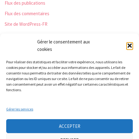
Flux des publications
Flux des commentaires
Site de WordPress-FR
Gérer le consentement aux
cookies
Les Monts qui pétillent
Pour réaliser des statistiques et faciliter votre expérience, nous utilisons les
Le Relais
cookies pour stocker et/ou accéder aux informations des appareils. Le fait de
21 rue Peurière
consentir nous permettra de traiter des données telles que le comportement de
navigation ou les ID uniques sur ce site. Le fait de ne pas consentir ou de retirer
42440 Noirétable
son consentement peut avoir un effet négatif sur certaines caractéristiques et
contact[a]lesmontsquipetillent.org
fonctions.
Gérer les services
Collectif LA TERRE
Groupe Nourrir
Groupe soin à la personne
Ateliers auto-réparation de vélos
ACCEPTER
Mobicar42
Nous contacter