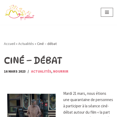
Aller
au
contenu
Accueil
»
Actualités
»
Ciné – débat
CINÉ – DÉBAT
16 MARS 2023
ACTUALITÉS
,
NOURRIR
Mardi 21 mars, nous étions
une quarantaine de personnes
à participer à la séance ciné-
débat autour du film « la part