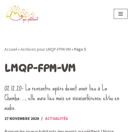
Aller
au
contenu
Accueil
»
Archives pour LMQP-FPM-VM
»
Page 5
LMQP-FPM-VM
02.12.20- La rencontre apéro devait avoir lieu à La
Chamba…, elle aura lieu mais en visioconférence et/ou en
audio.
27 NOVEMBRE 2020
ACTUALITÉS
Bonsoir les joyeux habitants des monts qui pétillent ! Notre