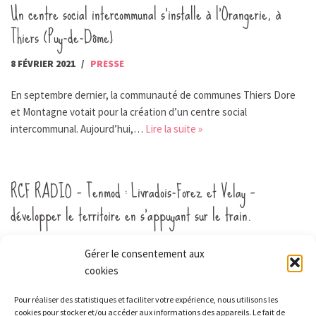
Un centre social intercommunal s’installe à l’Orangerie, à
Thiers (Puy-de-Dôme)
8 FÉVRIER 2021
PRESSE
En septembre dernier, la communauté de communes Thiers Dore
et Montagne votait pour la création d’un centre social
intercommunal. Aujourd’hui,…
Lire la suite »
RCF RADIO – Tenmod : Livradois-Forez et Velay –
développer le territoire en s’appuyant sur le train.
3 FÉVRIER 2021
ACTUALITÉS
Gérer le consentement aux
cookies
Développer le tourisme et les mobilités douces via le réseau ferré
du Livradois-Forez et du Velay, c’est l’objectif de deux…
Lire la
Pour réaliser des statistiques et faciliter votre expérience, nous utilisons les
suite »
cookies pour stocker et/ou accéder aux informations des appareils. Le fait de