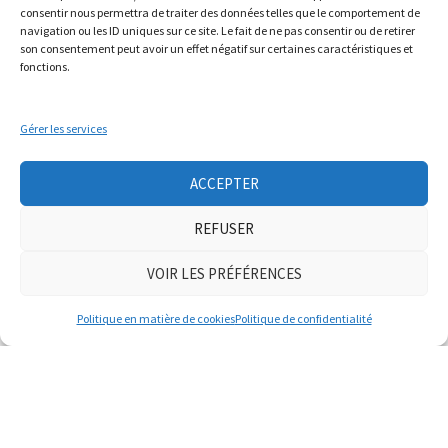
consentir nous permettra de traiter des données telles que le comportement de
navigation ou les ID uniques sur ce site. Le fait de ne pas consentir ou de retirer
son consentement peut avoir un effet négatif sur certaines caractéristiques et
Livret #Tenmod Présentation Générale.
fonctions.
1 FÉVRIER 2021
ACTUALITÉS
Gérer les services
Le Syndicat ferroviaire impulse une étude sur l’avenir du train
voyageur et du FRET sur le territoire, qui pourra donner…
Lire la
ACCEPTER
suite »
REFUSER
VOIR LES PRÉFÉRENCES
REPORTE : Apéro du mercredi 3 février 2021 – 18h00 à
Champoly
Politique en matière de cookies
Politique de confidentialité
1 FÉVRIER 2021
ACTUALITÉS
Bonjour les joyeux habitants des monts qui pétillent La rencontre
porteurs de projet, initialement prévue à Champoly puis en