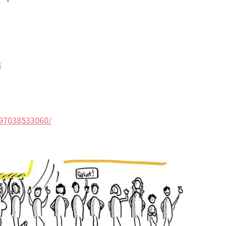
8
97038533060/