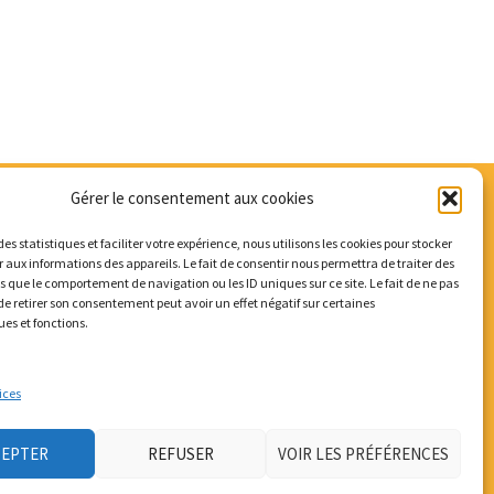
Gérer le consentement aux cookies
des statistiques et faciliter votre expérience, nous utilisons les cookies pour stocker
 aux informations des appareils. Le fait de consentir nous permettra de traiter des
s que le comportement de navigation ou les ID uniques sur ce site. Le fait de ne pas
de retirer son consentement peut avoir un effet négatif sur certaines
ues et fonctions.
ices
 vélos
Mobicar42
Nous contacter
CEPTER
REFUSER
VOIR LES PRÉFÉRENCES