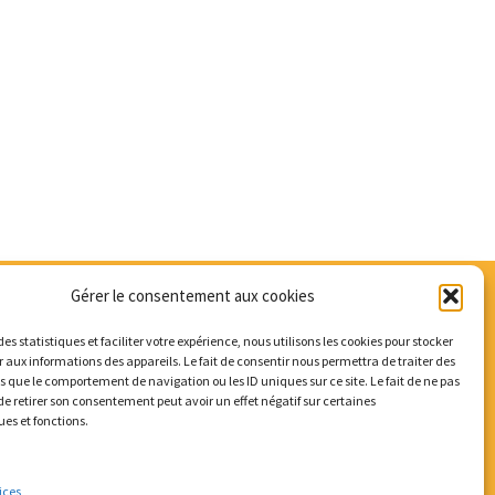
Gérer le consentement aux cookies
des statistiques et faciliter votre expérience, nous utilisons les cookies pour stocker
 aux informations des appareils. Le fait de consentir nous permettra de traiter des
s que le comportement de navigation ou les ID uniques sur ce site. Le fait de ne pas
de retirer son consentement peut avoir un effet négatif sur certaines
ues et fonctions.
ices