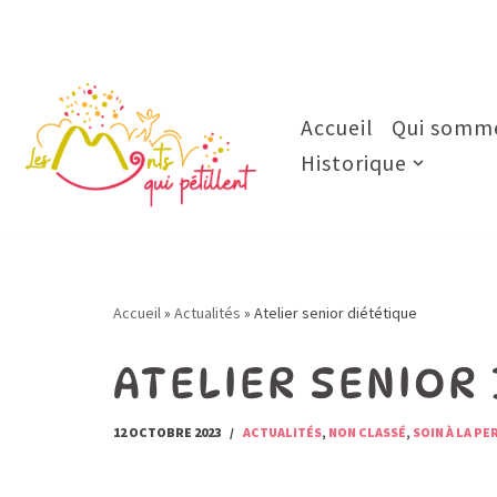
Aller
au
contenu
Accueil
Qui somme
Historique
Accueil
»
Actualités
»
Atelier senior diététique
ATELIER SENIOR
12 OCTOBRE 2023
ACTUALITÉS
,
NON CLASSÉ
,
SOIN À LA P