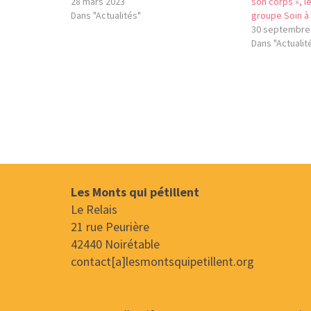
28 mars 2023
son corps », l
Dans "Actualités"
groupe Soin à
30 septembre
Dans "Actualit
Les Monts qui pétillent
Le Relais
21 rue Peurière
42440 Noirétable
contact[a]lesmontsquipetillent.org