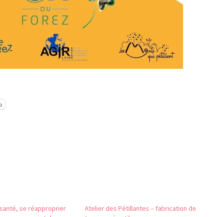
p
a santé, se réapproprier
Atelier des Pétillantes – fabrication de