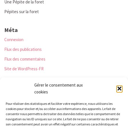
Une Pépite de la foret
Pépites sur la foret
Méta
Connexion
Flux des publications
Flux des commentaires
Site de WordPress-FR
Gérer le consentement aux
cookies
Les Monts qui pétillent
Pour réaliser des statistiques et faciliter votre expérience, nous utilisons les
Le Relais
cookies pour stocker et/ou accéder aux informations des appareils. Le fait de
21 rue Peurière
consentir nous permettra de traiter des données telles que le comportement de
navigation ou les ID uniques sur ce site. Le fait de ne pas consentir ou de retirer
42440 Noirétable
son consentement peut avoir un effet négatif sur certaines caractéristiques et
contact[a]lesmontsquipetillent.org