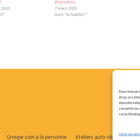
t
#Cervières.
 2020
7 mars 2020
és"
Dans "Actualités"
Pour réaliser 
et/ou accéder
données telle
consentir ou 
caractéristiq
Gérer les serv
Groupe soin à la personne
Ateliers auto-réparation de