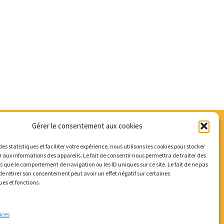
Gérer le consentement aux cookies
des statistiques et faciliter votre expérience, nous utilisons les cookies pour stocker
 aux informations des appareils. Le fait de consentir nous permettra de traiter des
s que le comportement de navigation ou les ID uniques sur ce site. Le fait de ne pas
de retirer son consentement peut avoir un effet négatif sur certaines
ues et fonctions.
ices
 vélos
Mobicar42
Nous contacter