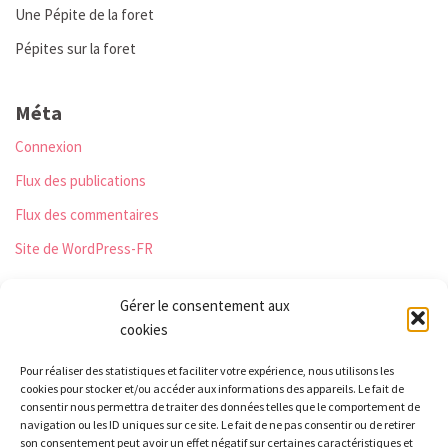
Une Pépite de la foret
Pépites sur la foret
Méta
Connexion
Flux des publications
Flux des commentaires
Site de WordPress-FR
Gérer le consentement aux
cookies
Les Monts qui pétillent
Pour réaliser des statistiques et faciliter votre expérience, nous utilisons les
Le Relais
cookies pour stocker et/ou accéder aux informations des appareils. Le fait de
21 rue Peurière
consentir nous permettra de traiter des données telles que le comportement de
navigation ou les ID uniques sur ce site. Le fait de ne pas consentir ou de retirer
42440 Noirétable
son consentement peut avoir un effet négatif sur certaines caractéristiques et