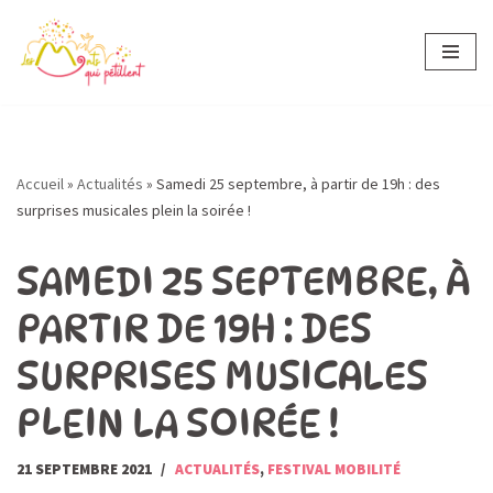
Aller
au
contenu
Accueil
»
Actualités
»
Samedi 25 septembre, à partir de 19h : des
surprises musicales plein la soirée !
SAMEDI 25 SEPTEMBRE, À
PARTIR DE 19H : DES
SURPRISES MUSICALES
PLEIN LA SOIRÉE !
21 SEPTEMBRE 2021
ACTUALITÉS
,
FESTIVAL MOBILITÉ