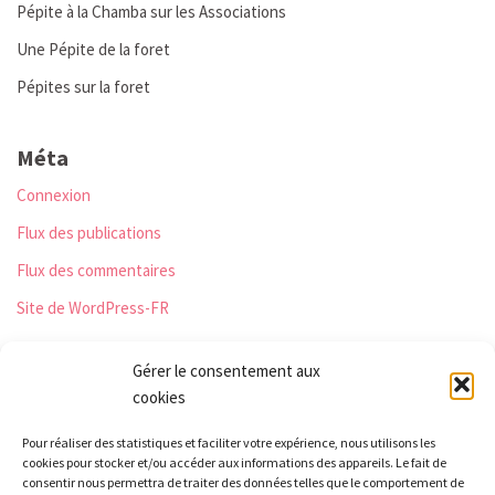
Pépite à la Chamba sur les Associations
Une Pépite de la foret
Pépites sur la foret
Méta
Connexion
Flux des publications
Flux des commentaires
Site de WordPress-FR
Gérer le consentement aux
cookies
Les Monts qui pétillent
Pour réaliser des statistiques et faciliter votre expérience, nous utilisons les
Le Relais
cookies pour stocker et/ou accéder aux informations des appareils. Le fait de
21 rue Peurière
consentir nous permettra de traiter des données telles que le comportement de