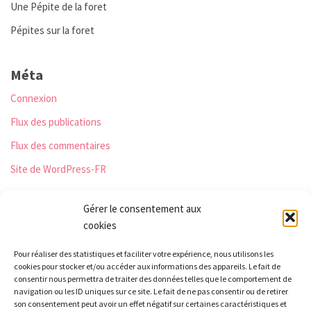
Une Pépite de la foret
Pépites sur la foret
Méta
Connexion
Flux des publications
Flux des commentaires
Site de WordPress-FR
Gérer le consentement aux
cookies
Les Monts qui pétillent
Pour réaliser des statistiques et faciliter votre expérience, nous utilisons les
Le Relais
cookies pour stocker et/ou accéder aux informations des appareils. Le fait de
21 rue Peurière
consentir nous permettra de traiter des données telles que le comportement de
navigation ou les ID uniques sur ce site. Le fait de ne pas consentir ou de retirer
42440 Noirétable
son consentement peut avoir un effet négatif sur certaines caractéristiques et
contact[a]lesmontsquipetillent.org