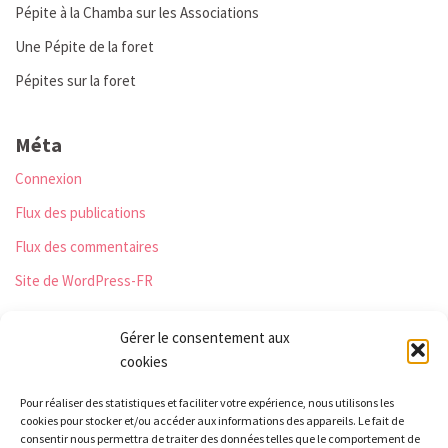
Pépite à la Chamba sur les Associations
Une Pépite de la foret
Pépites sur la foret
Méta
Connexion
Flux des publications
Flux des commentaires
Site de WordPress-FR
Gérer le consentement aux
cookies
Les Monts qui pétillent
Pour réaliser des statistiques et faciliter votre expérience, nous utilisons les
Le Relais
cookies pour stocker et/ou accéder aux informations des appareils. Le fait de
21 rue Peurière
consentir nous permettra de traiter des données telles que le comportement de