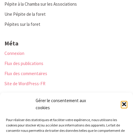
Pépite à la Chamba sur les Associations
Une Pépite de la foret
Pépites sur la foret
Méta
Connexion
Flux des publications
Flux des commentaires
Site de WordPress-FR
Gérer le consentement aux
cookies
Les Monts qui pétillent
Pour réaliser des statistiques et faciliter votre expérience, nous utilisons les
Le Relais
cookies pour stocker et/ou accéder aux informations des appareils. Le fait de
21 rue Peurière
consentir nous permettra de traiter des données telles que le comportement de