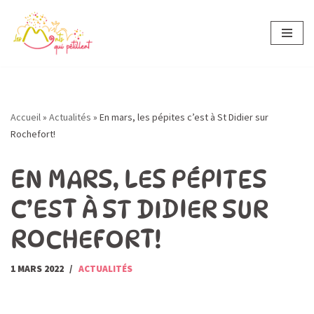
Aller
au
contenu
Accueil
»
Actualités
»
En mars, les pépites c’est à St Didier sur
Rochefort!
EN MARS, LES PÉPITES
C’EST À ST DIDIER SUR
ROCHEFORT!
1 MARS 2022
ACTUALITÉS