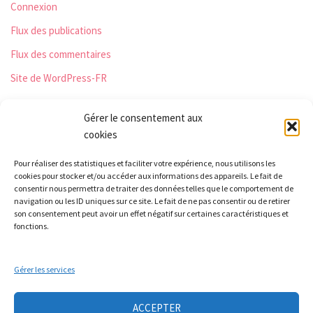
Connexion
Flux des publications
Flux des commentaires
Site de WordPress-FR
Gérer le consentement aux
cookies
Les Monts qui pétillent
Pour réaliser des statistiques et faciliter votre expérience, nous utilisons les
Le Relais
cookies pour stocker et/ou accéder aux informations des appareils. Le fait de
21 rue Peurière
consentir nous permettra de traiter des données telles que le comportement de
navigation ou les ID uniques sur ce site. Le fait de ne pas consentir ou de retirer
42440 Noirétable
son consentement peut avoir un effet négatif sur certaines caractéristiques et
contact[a]lesmontsquipetillent.org
fonctions.
Gérer les services
Collectif LA TERRE
Groupe Nourrir
Groupe soin à la personne
Ateliers auto-réparation de vélos
ACCEPTER