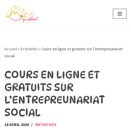
Aller
au
contenu
Accueil
»
Actualités
»
Cours en ligne et gratuits sur l’entrepreunariat
social
COURS EN LIGNE ET
GRATUITS SUR
L’ENTREPREUNARIAT
SOCIAL
16 AVRIL 2020
INITIATIVES