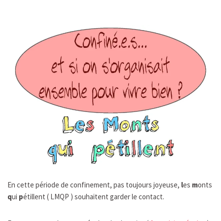
En cette période de confinement, pas toujours joyeuse,
l
es
m
onts
q
ui
p
étillent ( LMQP ) souhaitent garder le contact.