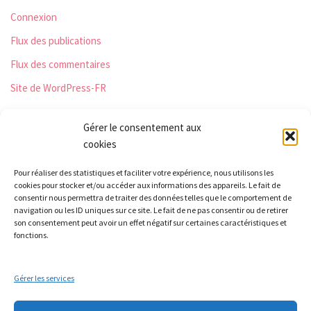
Connexion
Flux des publications
Flux des commentaires
Site de WordPress-FR
Gérer le consentement aux
cookies
Les Monts qui pétillent
Pour réaliser des statistiques et faciliter votre expérience, nous utilisons les
Le Relais
cookies pour stocker et/ou accéder aux informations des appareils. Le fait de
21 rue Peurière
consentir nous permettra de traiter des données telles que le comportement de
navigation ou les ID uniques sur ce site. Le fait de ne pas consentir ou de retirer
42440 Noirétable
son consentement peut avoir un effet négatif sur certaines caractéristiques et
contact[a]lesmontsquipetillent.org
fonctions.
Gérer les services
Collectif LA TERRE
Groupe Nourrir