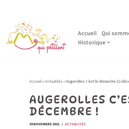
Aller
au
contenu
Accueil
Qui somme
Historique
Accueil
»
Actualités
»
Augerolles c’est le dimanche 12 déc
AUGEROLLES C’E
DÉCEMBRE !
30 NOVEMBRE 2021
ACTUALITÉS