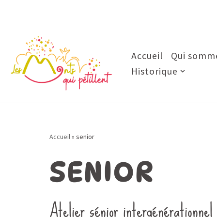
Aller
au
contenu
Accueil
Qui somme
Historique
Accueil
»
senior
SENIOR
Atelier sénior intergénérationne