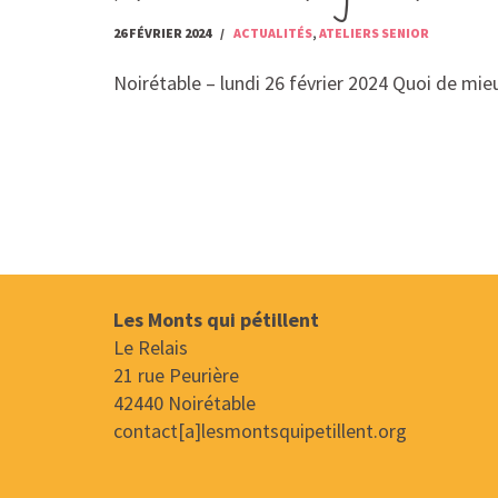
26 FÉVRIER 2024
ACTUALITÉS
,
ATELIERS SENIOR
Noirétable – lundi 26 février 2024 Quoi de mie
Les Monts qui pétillent
Le Relais
21 rue Peurière
42440 Noirétable
contact[a]lesmontsquipetillent.org