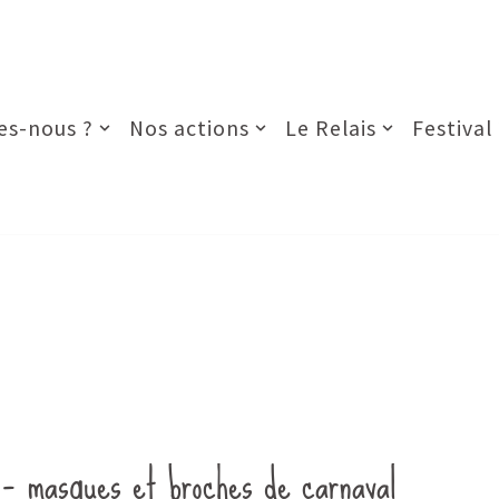
s-nous ?
Nos actions
Le Relais
Festival
l – masques et broches de carnaval