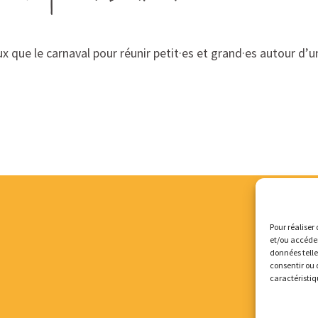
ux que le carnaval pour réunir petit·es et grand·es autour d’
Pour réaliser 
et/ou accéder
données telle
consentir ou 
caractéristiq