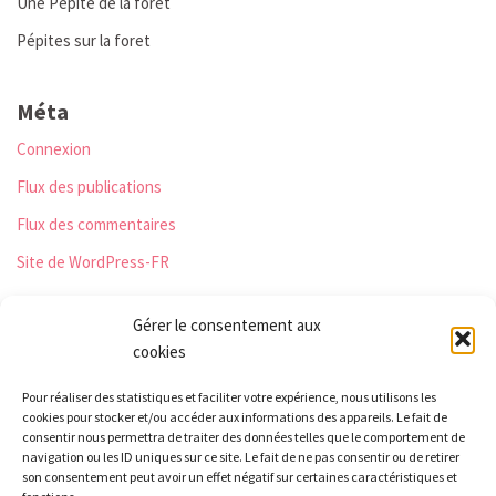
Une Pépite de la foret
Pépites sur la foret
Méta
Connexion
Flux des publications
Flux des commentaires
Site de WordPress-FR
Gérer le consentement aux
cookies
Les Monts qui pétillent
Pour réaliser des statistiques et faciliter votre expérience, nous utilisons les
Le Relais
cookies pour stocker et/ou accéder aux informations des appareils. Le fait de
21 rue Peurière
consentir nous permettra de traiter des données telles que le comportement de
navigation ou les ID uniques sur ce site. Le fait de ne pas consentir ou de retirer
42440 Noirétable
son consentement peut avoir un effet négatif sur certaines caractéristiques et
contact[a]lesmontsquipetillent.org