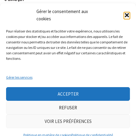
Gérer le consentement aux
cookies
Les Monts qui pétillent
Pour réaliser des statistiques et faciliter votre expérience, nous utilisons les
Le Relais
cookies pour stocker et/ou accéder aux informations des appareils. Le fait de
21 rue Peurière
consentir nous permettra de traiter des données telles que le comportement de
navigation ou les ID uniques sur ce site. Le fait de ne pas consentir ou de retirer
42440 Noirétable
son consentement peut avoir un effet négatif sur certaines caractéristiques et
contact[a]lesmontsquipetillent.org
fonctions.
Gérer les services
Collectif LA TERRE
Groupe Nourrir
Groupe soin à la personne
Ateliers auto-réparation de vélos
ACCEPTER
Mobicar42
Nous contacter
REFUSER
Neve
| Propulsé par
WordPress
VOIR LES PRÉFÉRENCES
Mentions légales
|
politique de confidentialité
|
adhésion
Politique en matière de cookies
Politique de confidentialité