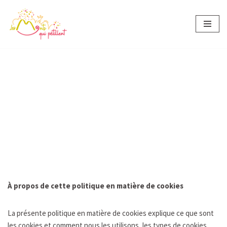
Aller
au
contenu
Accueil
»
Politique en matière de cookies
POLITIQUE EN
MATIÈRE DE COOKIES
À propos de cette politique en matière de cookies
La présente politique en matière de cookies explique ce que sont
les cookies et comment nous les utilisons, les types de cookies