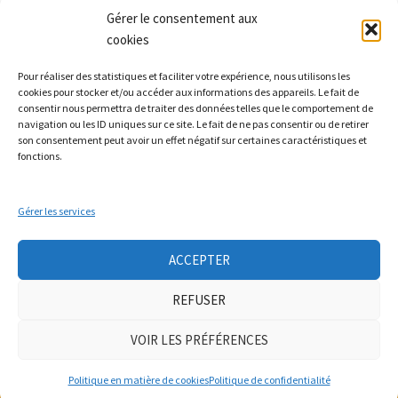
Gérer le consentement aux
cookies
Les Monts qui pétillent
Pour réaliser des statistiques et faciliter votre expérience, nous utilisons les
Le Relais
cookies pour stocker et/ou accéder aux informations des appareils. Le fait de
21 rue Peurière
consentir nous permettra de traiter des données telles que le comportement de
navigation ou les ID uniques sur ce site. Le fait de ne pas consentir ou de retirer
42440 Noirétable
son consentement peut avoir un effet négatif sur certaines caractéristiques et
contact[a]lesmontsquipetillent.org
fonctions.
Gérer les services
Collectif LA TERRE
Groupe Nourrir
Groupe soin à la personne
Ateliers auto-réparation de vélos
ACCEPTER
Mobicar42
Nous contacter
REFUSER
Neve
| Propulsé par
WordPress
VOIR LES PRÉFÉRENCES
Mentions légales
|
politique de confidentialité
|
adhésion
Politique en matière de cookies
Politique de confidentialité