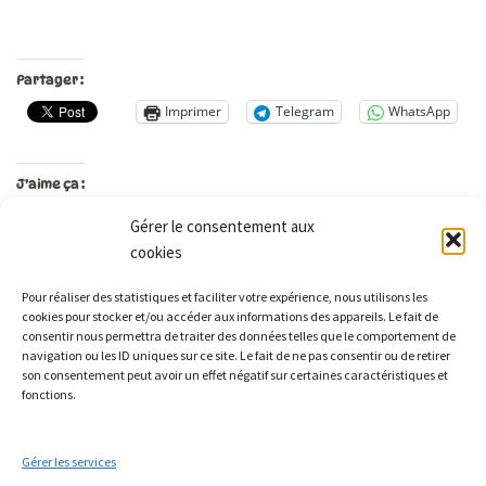
Partager :
Imprimer
Telegram
WhatsApp
J’aime ça :
Gérer le consentement aux
cookies
Les Monts qui pétillent
Pour réaliser des statistiques et faciliter votre expérience, nous utilisons les
Le Relais
cookies pour stocker et/ou accéder aux informations des appareils. Le fait de
21 rue Peurière
consentir nous permettra de traiter des données telles que le comportement de
navigation ou les ID uniques sur ce site. Le fait de ne pas consentir ou de retirer
42440 Noirétable
son consentement peut avoir un effet négatif sur certaines caractéristiques et
contact[a]lesmontsquipetillent.org
fonctions.
Gérer les services