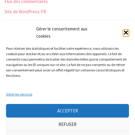
Flux des commentaires
Site de WordPress-FR
Gérer le consentement aux
cookies
Les Monts qui pétillent
Pour réaliser des statistiques et faciliter votre expérience, nous utilisons les
Le Relais
cookies pour stocker et/ou accéder aux informations des appareils. Le fait de
21 rue Peurière
consentir nous permettra de traiter des données telles que le comportement de
navigation ou les ID uniques sur ce site. Le fait de ne pas consentir ou de retirer
42440 Noirétable
son consentement peut avoir un effet négatif sur certaines caractéristiques et
contact[a]lesmontsquipetillent.org
fonctions.
Gérer les services
Collectif LA TERRE
Groupe Nourrir
Groupe soin à la personne
Ateliers auto-réparation de vélos
ACCEPTER
Mobicar42
Nous contacter
REFUSER
Neve
| Propulsé par
WordPress