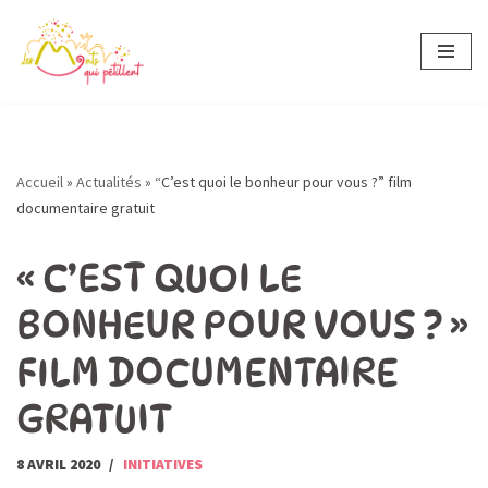
Aller
au
contenu
Accueil
»
Actualités
»
“C’est quoi le bonheur pour vous ?” film
documentaire gratuit
« C’EST QUOI LE
BONHEUR POUR VOUS ? »
FILM DOCUMENTAIRE
GRATUIT
8 AVRIL 2020
INITIATIVES