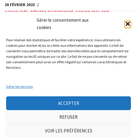
28 FÉVRIER 2023
ACTUALITÉS
,
PÉPITES DU DIMANCHE
,
SAISON 2022-2023
Gérer le consentement aux
ça bouge Arconsat! Et oui nous étions 14 participants à la pépite de
cookies
mars, avec 5 porteurs de projet et…
Lire la suite »
Pour réaliser des statistiques et faciliter votre expérience, nous utilisons les
cookies pour stocker et/ou accéder aux informations des appareils. Le fait de
consentir nous permettra de traiter des données telles que le comportement de
Les pépites à la-Côte-en-Couzan
navigation ou les ID uniques sur ce site. Le fait de ne pas consentir ou de retirer
son consentement peut avoir un effet négatif sur certaines caractéristiques et
fonctions.
19 JANVIER 2023
ACTUALITÉS
,
PÉPITES DU DIMANCHE
,
SAISON 2022-2023
Gérer les services
Une belle rencontre avec de beaux échanges qui nous ont mis l’eau
à la bouche…. Et les enfants nous ont…
Lire la suite »
ACCEPTER
REFUSER
La rencontre des Arts aux pépites à St Priest!
VOIR LES PRÉFÉRENCES