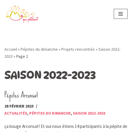
Aller
au
contenu
Accueil
»
Pépites du dimanche
»
Projets rencontrés
»
Saison 2022-
2023
»
Page 2
SAISON 2022-2023
Pépites Arconsat
28 FÉVRIER 2023
ACTUALITÉS
,
PÉPITES DU DIMANCHE
,
SAISON 2022-2023
ça bouge Arconsat! Et oui nous étions 14 participants à la pépite de